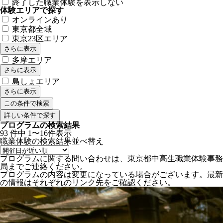
終了した職業体験を表示しない
体験エリアで探す
オンラインあり
東京都全域
東京23区エリア
さらに表示
多摩エリア
さらに表示
島しょエリア
さらに表示
詳しい条件で探す
プログラムの検索結果
93
件中
1〜16件表示
職業体験の検索結果
並べ替え
プログラムに関する問い合わせは、東京都中高生職業体験事務
局までご連絡ください。
プログラムの内容は変更になっている場合がございます。最新
の情報はそれぞれのリンク先をご確認ください。