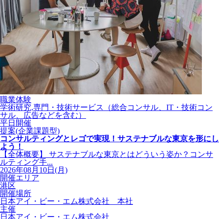
職業体験
学術研究,専門・技術サービス（総合コンサル、IT・技術コン
サル、広告などを含む）
平日開催
提案(企業課題型)
コンサルティングとレゴで実現！サステナブルな東京を形にし
よう！
【全体概要】 サステナブルな東京とはどういう姿か？コンサ
ルティング手...
2026年08月10日(月)
開催エリア
港区
開催場所
日本アイ・ビー・エム株式会社 本社
主催
日本アイ・ビー・エム株式会社