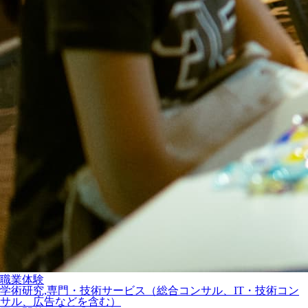
職業体験
学術研究,専門・技術サービス（総合コンサル、IT・技術コン
サル、広告などを含む）