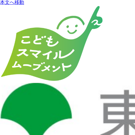
本文へ移動