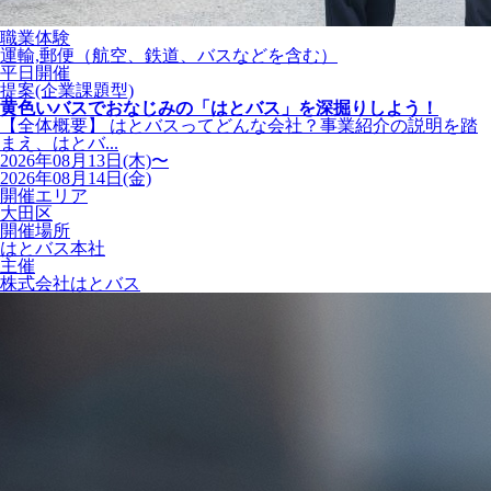
職業体験
運輸,郵便（航空、鉄道、バスなどを含む）
平日開催
提案(企業課題型)
黄色いバスでおなじみの「はとバス」を深掘りしよう！
【全体概要】 はとバスってどんな会社？事業紹介の説明を踏
まえ、はとバ...
2026年08月13日(木)〜
2026年08月14日(金)
開催エリア
大田区
開催場所
はとバス本社
主催
株式会社はとバス