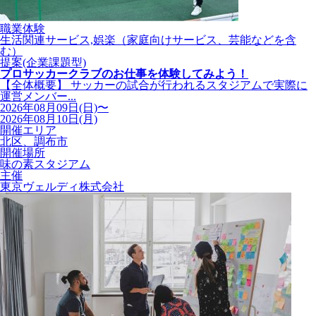
職業体験
生活関連サービス,娯楽（家庭向けサービス、芸能などを含
む）
提案(企業課題型)
プロサッカークラブのお仕事を体験してみよう！
【全体概要】 サッカーの試合が行われるスタジアムで実際に
運営メンバー...
2026年08月09日(日)〜
2026年08月10日(月)
開催エリア
北区、調布市
開催場所
味の素スタジアム
主催
東京ヴェルディ株式会社