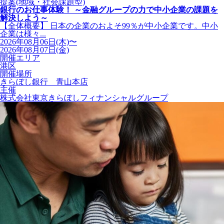
提案(地域・社会課題型)
銀行のお仕事体験！ ～金融グループの力で中小企業の課題を
解決しよう～
【全体概要】 日本の企業のおよそ99％が中小企業です。中小
企業は様々...
2026年08月06日(木)〜
2026年08月07日(金)
開催エリア
港区
開催場所
きらぼし銀行 青山本店
主催
株式会社東京きらぼしフィナンシャルグループ