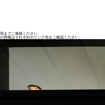
局までご連絡ください。
の情報はそれぞれのリンク先をご確認ください。