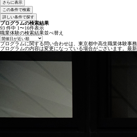
さらに表示
詳しい条件で探す
プログラムの検索結果
93
件中
1〜16件表示
職業体験の検索結果
並べ替え
プログラムに関する問い合わせは、東京都中高生職業体験事務
プログラムの内容は変更になっている場合がございます。最新