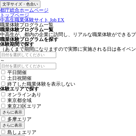
文字サイズ・色合い
都庁総合ホームページ
トップページ
中高生職業体験サイト Job EX
職業体験プログラム一覧
職業体験プログラム一覧
中高生が、都内の企業に訪問し、リアルな職業体験ができるプ
職業体験プログラムを探す
体験期間で探す
（あくまで期間になりますので実際に実施される日は各イベン
～
平日開催
土日祝開催
終了した職業体験を表示しない
体験エリアで探す
オンラインあり
東京都全域
東京23区エリア
さらに表示
多摩エリア
さらに表示
島しょエリア