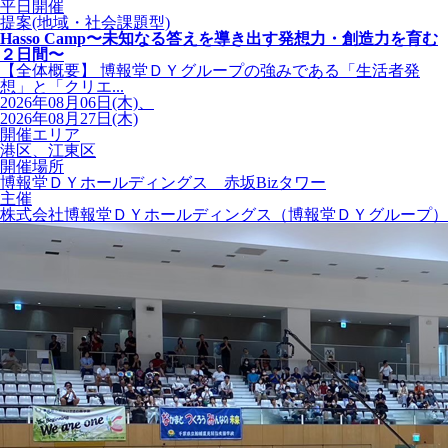
平日開催
提案(地域・社会課題型)
Hasso Camp〜未知なる答えを導き出す発想力・創造力を育む
２日間〜
【全体概要】 博報堂ＤＹグループの強みである「生活者発
想」と「クリエ...
2026年08月06日(木)、
2026年08月27日(木)
開催エリア
港区、江東区
開催場所
博報堂ＤＹホールディングス 赤坂Bizタワー
主催
株式会社博報堂ＤＹホールディングス（博報堂ＤＹグループ）