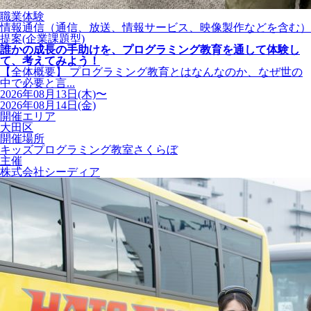
職業体験
情報通信（通信、放送、情報サービス、映像製作などを含む）
提案(企業課題型)
誰かの成長の手助けを、プログラミング教育を通して体験し
て、考えてみよう！
【全体概要】 プログラミング教育とはなんなのか、なぜ世の
中で必要と言...
2026年08月13日(木)〜
2026年08月14日(金)
開催エリア
大田区
開催場所
キッズプログラミング教室さくらぼ
主催
株式会社シーディア