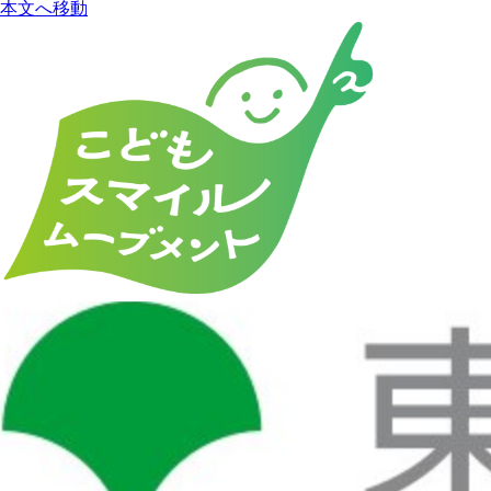
本文へ移動