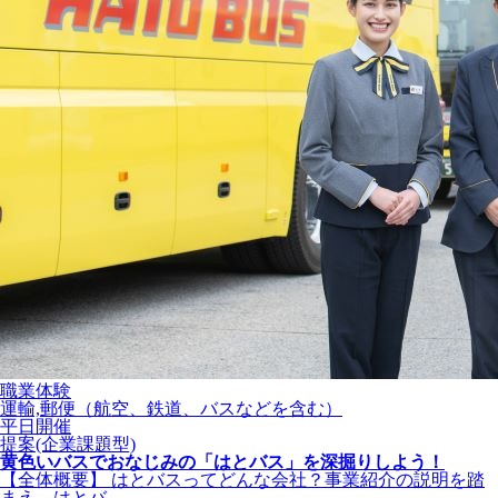
職業体験
運輸,郵便（航空、鉄道、バスなどを含む）
平日開催
提案(企業課題型)
黄色いバスでおなじみの「はとバス」を深掘りしよう！
【全体概要】 はとバスってどんな会社？事業紹介の説明を踏
まえ、はとバ...