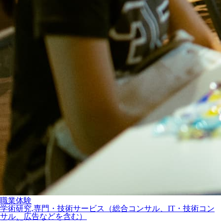
職業体験
学術研究,専門・技術サービス（総合コンサル、IT・技術コン
サル、広告などを含む）