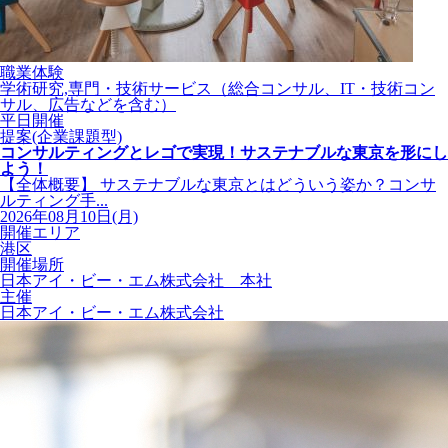
職業体験
学術研究,専門・技術サービス（総合コンサル、IT・技術コン
サル、広告などを含む）
平日開催
提案(企業課題型)
コンサルティングとレゴで実現！サステナブルな東京を形にし
よう！
【全体概要】 サステナブルな東京とはどういう姿か？コンサ
ルティング手...
2026年08月10日(月)
開催エリア
港区
開催場所
日本アイ・ビー・エム株式会社 本社
主催
日本アイ・ビー・エム株式会社