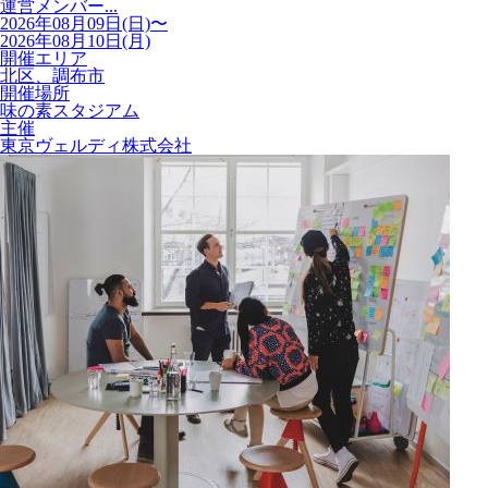
運営メンバー...
2026年08月09日(日)〜
2026年08月10日(月)
開催エリア
北区、調布市
開催場所
味の素スタジアム
主催
東京ヴェルディ株式会社