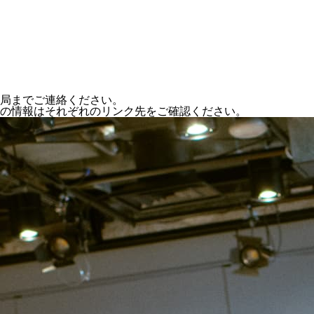
局までご連絡ください。
の情報はそれぞれのリンク先をご確認ください。