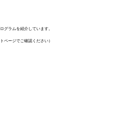
ログラムを紹介しています。
トページでご確認ください）