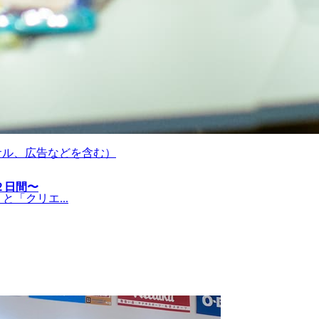
サル、広告などを含む）
２日間〜
「クリエ...