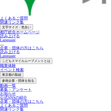
よくあるご質問
関連リンク集
文字サイズ・色合い
都庁総合ホームページ
読み上げる
Language
企業・団体の方はこちら
読み上げる
Language
こどもスマイル
ムーブメントとは
職業体験
イベント検索
東京都の取組
参画企業・
団体を知る
動画一覧
募集・
アンケート
お知らせ
公式SNS
の紹介
企業・団体の方
はこちら
よくあるご質問
関連リンク集