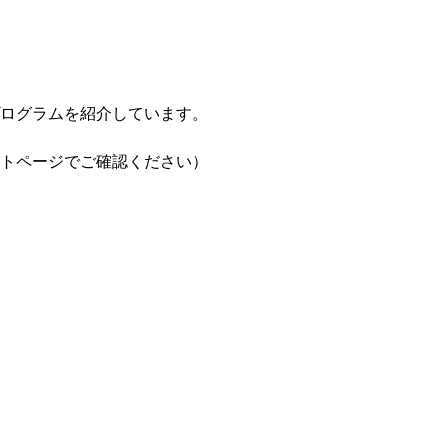
ログラムを紹介しています。
トページでご確認ください）