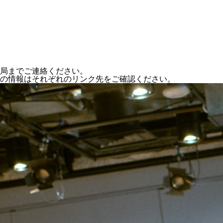
局までご連絡ください。
の情報はそれぞれのリンク先をご確認ください。