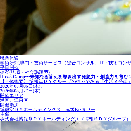
職業体験
学術研究,専門・技術サービス（総合コンサル、IT・技術コン
平日開催
提案(地域・社会課題型)
Hasso Camp〜未知なる答えを導き出す発想力・創造力を育む
【全体概要】 博報堂ＤＹグループの強みである「生活者発想」と
2026年08月06日(木)、
2026年08月27日(木)
開催エリア
港区、江東区
開催場所
博報堂ＤＹホールディングス 赤坂Bizタワー
主催
株式会社博報堂ＤＹホールディングス（博報堂ＤＹグループ）