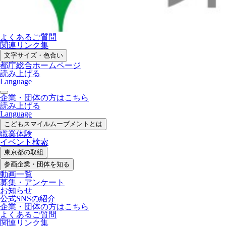
よくあるご質問
関連リンク集
文字サイズ・色合い
都庁総合ホームページ
読み上げる
Language
企業・団体の方はこちら
読み上げる
Language
こどもスマイル
ムーブメントとは
職業体験
イベント検索
東京都の取組
参画企業・
団体を知る
動画一覧
募集・
アンケート
お知らせ
公式SNS
の紹介
企業・団体の方
はこちら
よくあるご質問
関連リンク集