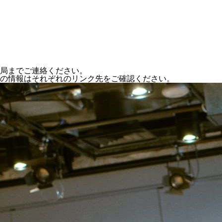
局までご連絡ください。
の情報はそれぞれのリンク先をご確認ください。