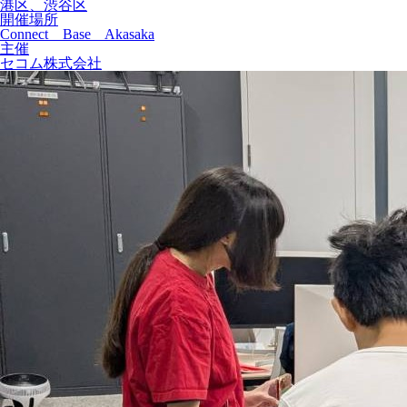
港区、渋谷区
開催場所
Connect Base Akasaka
主催
セコム株式会社