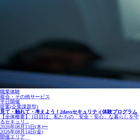
職業体験
複合・その他サービス
平日開催
提案(企業課題型)
見て・触れて・考えよう！2daysセキュリティ体験プログラム
【全体概要】 1日目は、私たちの「安全・安心」な暮らしを守
るセキュリ...
2026年08月13日(木)〜
2026年08月14日(金)
開催エリア