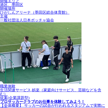
開催エリア
港区、墨田区
開催場所
ひがしんアリーナ（墨田区総合体育館）
主催
一般社団法人日本ボッチャ協会
職業体験
生活関連サービス,娯楽（家庭向けサービス、芸能などを含
む）
提案(企業課題型)
プロサッカークラブのお仕事を体験してみよう！
【全体概要】 サッカーの試合が行われるスタジアムで実際に