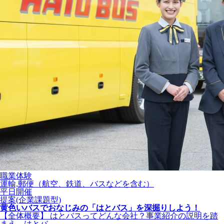
職業体験
運輸,郵便（航空、鉄道、バスなどを含む）
平日開催
提案(企業課題型)
黄色いバスでおなじみの「はとバス」を深掘りしよう！
【全体概要】 はとバスってどんな会社？事業紹介の説明を踏
まえ、はとバ...