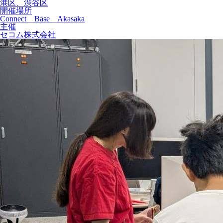
港区、渋谷区
開催場所
Connect Base Akasaka
主催
セコム株式会社