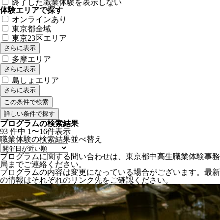
終了した職業体験を表示しない
体験エリアで探す
オンラインあり
東京都全域
東京23区エリア
さらに表示
多摩エリア
さらに表示
島しょエリア
さらに表示
詳しい条件で探す
プログラムの検索結果
93
件中
1〜16件表示
職業体験の検索結果
並べ替え
プログラムに関する問い合わせは、東京都中高生職業体験事務
局までご連絡ください。
プログラムの内容は変更になっている場合がございます。最新
の情報はそれぞれのリンク先をご確認ください。