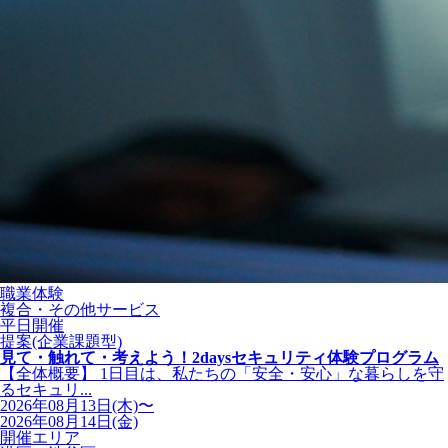
職業体験
複合・その他サービス
平日開催
提案(企業課題型)
見て・触れて・考えよう！2daysセキュリティ体験プログラム
【全体概要】 1日目は、私たちの「安全・安心」な暮らしを守
るセキュリ...
2026年08月13日(木)〜
2026年08月14日(金)
開催エリア