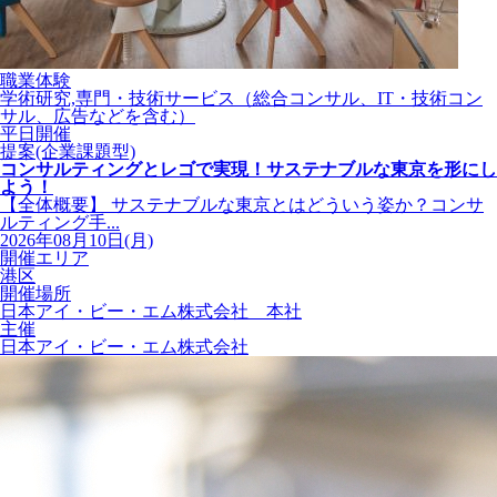
職業体験
学術研究,専門・技術サービス（総合コンサル、IT・技術コン
サル、広告などを含む）
平日開催
提案(企業課題型)
コンサルティングとレゴで実現！サステナブルな東京を形にし
よう！
【全体概要】 サステナブルな東京とはどういう姿か？コンサ
ルティング手...
2026年08月10日(月)
開催エリア
港区
開催場所
日本アイ・ビー・エム株式会社 本社
主催
日本アイ・ビー・エム株式会社