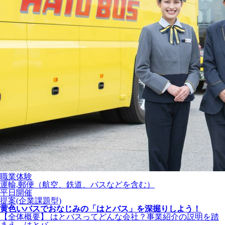
職業体験
運輸,郵便（航空、鉄道、バスなどを含む）
平日開催
提案(企業課題型)
黄色いバスでおなじみの「はとバス」を深掘りしよう！
【全体概要】 はとバスってどんな会社？事業紹介の説明を踏
まえ、はとバ...