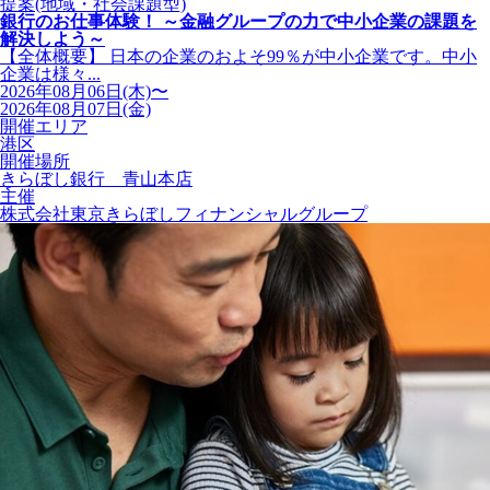
提案(地域・社会課題型)
銀行のお仕事体験！ ～金融グループの力で中小企業の課題を
解決しよう～
【全体概要】 日本の企業のおよそ99％が中小企業です。中小
企業は様々...
2026年08月06日(木)〜
2026年08月07日(金)
開催エリア
港区
開催場所
きらぼし銀行 青山本店
主催
株式会社東京きらぼしフィナンシャルグループ