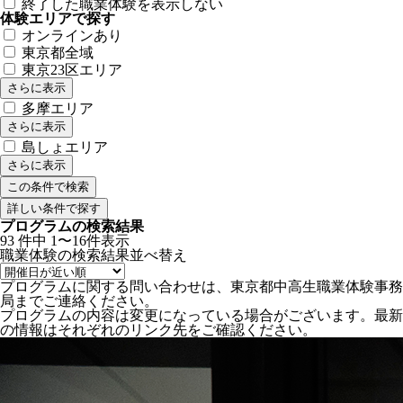
終了した職業体験を表示しない
体験エリアで探す
オンラインあり
東京都全域
東京23区エリア
さらに表示
多摩エリア
さらに表示
島しょエリア
さらに表示
詳しい条件で探す
プログラムの検索結果
93
件中
1〜16件表示
職業体験の検索結果
並べ替え
プログラムに関する問い合わせは、東京都中高生職業体験事務
局までご連絡ください。
プログラムの内容は変更になっている場合がございます。最新
の情報はそれぞれのリンク先をご確認ください。