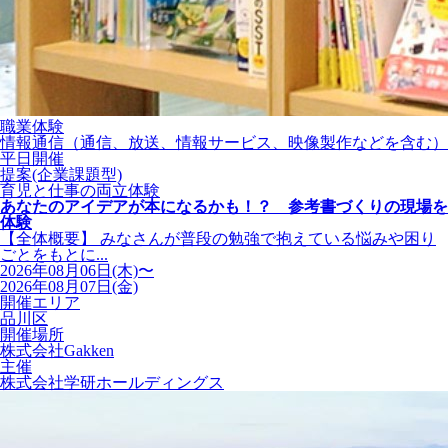
職業体験
情報通信（通信、放送、情報サービス、映像製作などを含む）
平日開催
提案(企業課題型)
育児と仕事の両立体験
あなたのアイデアが本になるかも！？ 参考書づくりの現場を
体験
【全体概要】 みなさんが普段の勉強で抱えている悩みや困り
ごとをもとに...
2026年08月06日(木)〜
2026年08月07日(金)
開催エリア
品川区
開催場所
株式会社Gakken
主催
株式会社学研ホールディングス