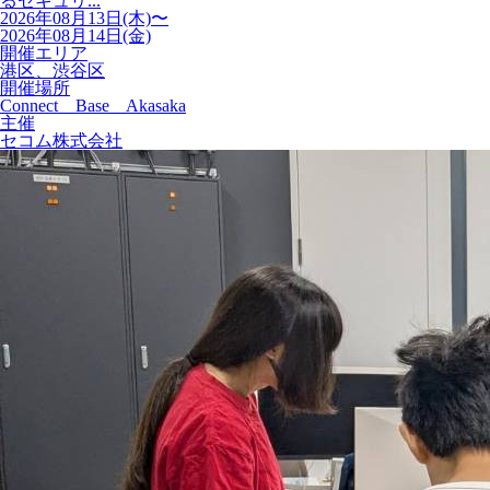
るセキュリ...
2026年08月13日(木)〜
2026年08月14日(金)
開催エリア
港区、渋谷区
開催場所
Connect Base Akasaka
主催
セコム株式会社