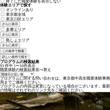
終了した職業体験を表示しない
体験エリアで探す
オンラインあり
東京都全域
東京23区エリア
さらに表示
多摩エリア
さらに表示
島しょエリア
さらに表示
詳しい条件で探す
プログラムの検索結果
93
件中
1〜16件表示
職業体験の検索結果
並べ替え
プログラムに関する問い合わせは、東京都中高生職業体験事務
局までご連絡ください。
プログラムの内容は変更になっている場合がございます。最新
の情報はそれぞれのリンク先をご確認ください。