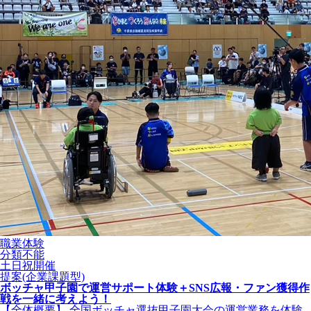
職業体験
分類不能
土日祝開催
提案(企業課題型)
ボッチャ甲子園で運営サポート体験＋SNS広報・ファン獲得作
戦を一緒に考えよう！
【全体概要】 全国ボッチャ選抜甲子園大会の運営業務を体験