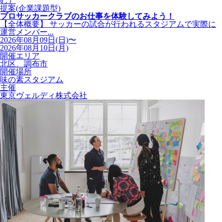
む）
提案(企業課題型)
プロサッカークラブのお仕事を体験してみよう！
【全体概要】 サッカーの試合が行われるスタジアムで実際に
運営メンバー...
2026年08月09日(日)〜
2026年08月10日(月)
開催エリア
北区、調布市
開催場所
味の素スタジアム
主催
東京ヴェルディ株式会社