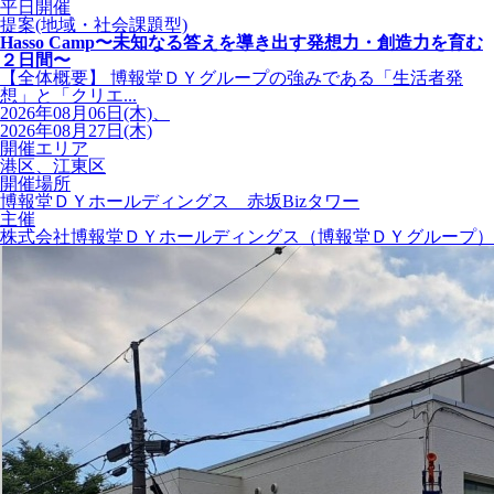
平日開催
提案(地域・社会課題型)
Hasso Camp〜未知なる答えを導き出す発想力・創造力を育む
２日間〜
【全体概要】 博報堂ＤＹグループの強みである「生活者発
想」と「クリエ...
2026年08月06日(木)、
2026年08月27日(木)
開催エリア
港区、江東区
開催場所
博報堂ＤＹホールディングス 赤坂Bizタワー
主催
株式会社博報堂ＤＹホールディングス（博報堂ＤＹグループ）