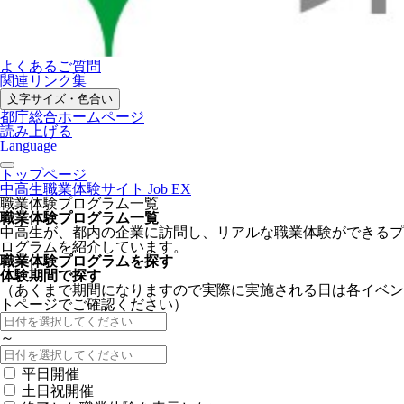
よくあるご質問
関連リンク集
文字サイズ・色合い
都庁総合ホームページ
読み上げる
Language
トップページ
中高生職業体験サイト Job EX
職業体験プログラム一覧
職業体験プログラム一覧
中高生が、都内の企業に訪問し、リアルな職業体験ができるプ
ログラムを紹介しています。
職業体験プログラムを探す
体験期間で探す
（あくまで期間になりますので実際に実施される日は各イベン
トページでご確認ください）
～
平日開催
土日祝開催