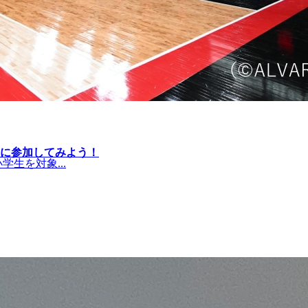
に参加してみよう！
生を対象...