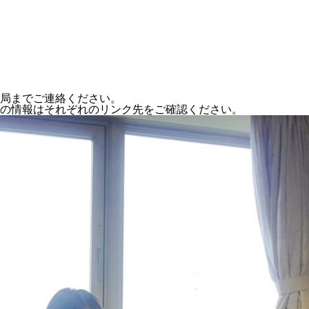
局までご連絡ください。
の情報はそれぞれのリンク先をご確認ください。