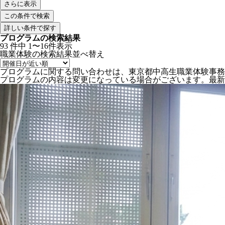
さらに表示
詳しい条件で探す
プログラムの検索結果
93
件中
1〜16件表示
職業体験の検索結果
並べ替え
プログラムに関する問い合わせは、東京都中高生職業体験事務
プログラムの内容は変更になっている場合がございます。最新