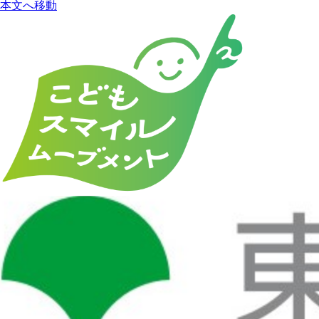
本文へ移動