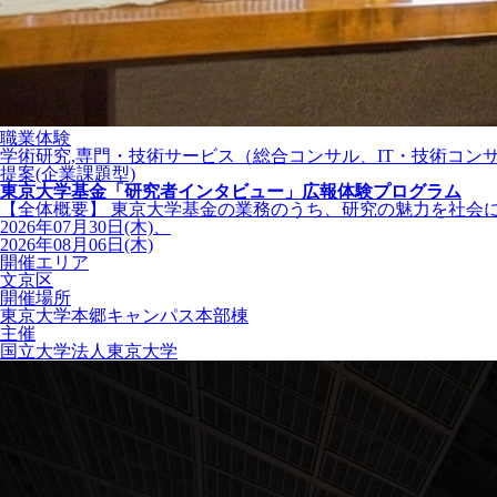
職業体験
学術研究,専門・技術サービス（総合コンサル、IT・技術コン
提案(企業課題型)
東京大学基金「研究者インタビュー」広報体験プログラム
【全体概要】 東京大学基金の業務のうち、研究の魅力を社会に伝
2026年07月30日(木)、
2026年08月06日(木)
開催エリア
文京区
開催場所
東京大学本郷キャンパス本部棟
主催
国立大学法人東京大学