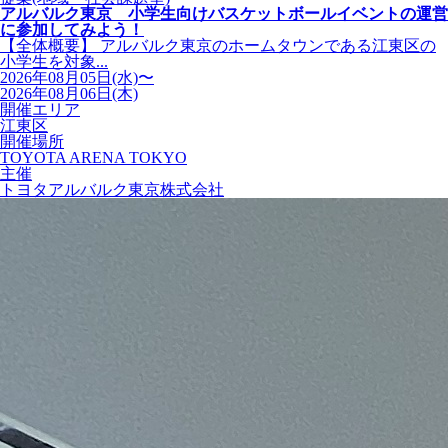
アルバルク東京 小学生向けバスケットボールイベントの運営
に参加してみよう！
【全体概要】 アルバルク東京のホームタウンである江東区の
小学生を対象...
2026年08月05日(水)〜
2026年08月06日(木)
開催エリア
江東区
開催場所
TOYOTA ARENA TOKYO
主催
トヨタアルバルク東京株式会社