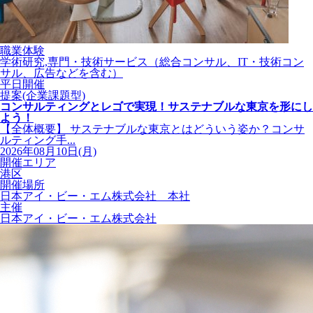
職業体験
学術研究,専門・技術サービス（総合コンサル、IT・技術コン
サル、広告などを含む）
平日開催
提案(企業課題型)
コンサルティングとレゴで実現！サステナブルな東京を形にし
よう！
【全体概要】 サステナブルな東京とはどういう姿か？コンサ
ルティング手...
2026年08月10日(月)
開催エリア
港区
開催場所
日本アイ・ビー・エム株式会社 本社
主催
日本アイ・ビー・エム株式会社