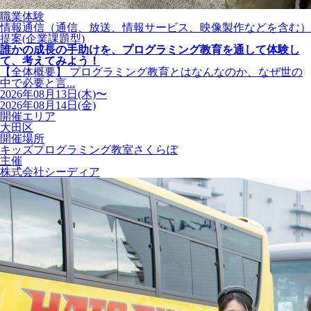
職業体験
情報通信（通信、放送、情報サービス、映像製作などを含む）
提案(企業課題型)
誰かの成長の手助けを、プログラミング教育を通して体験し
て、考えてみよう！
【全体概要】 プログラミング教育とはなんなのか、なぜ世の
中で必要と言...
2026年08月13日(木)〜
2026年08月14日(金)
開催エリア
大田区
開催場所
キッズプログラミング教室さくらぼ
主催
株式会社シーディア