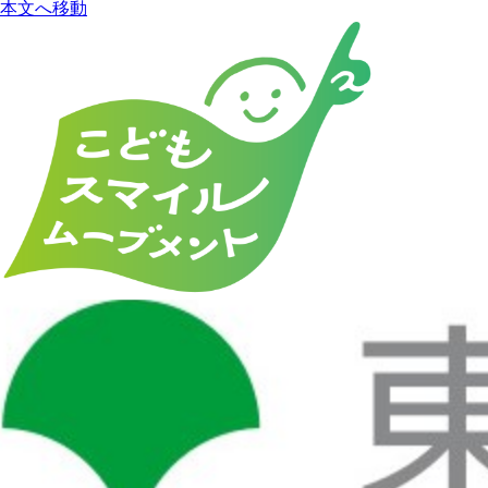
本文へ移動