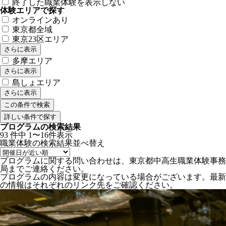
終了した職業体験を表示しない
体験エリアで探す
オンラインあり
東京都全域
東京23区エリア
さらに表示
多摩エリア
さらに表示
島しょエリア
さらに表示
詳しい条件で探す
プログラムの検索結果
93
件中
1〜16件表示
職業体験の検索結果
並べ替え
プログラムに関する問い合わせは、東京都中高生職業体験事務
局までご連絡ください。
プログラムの内容は変更になっている場合がございます。最新
の情報はそれぞれのリンク先をご確認ください。