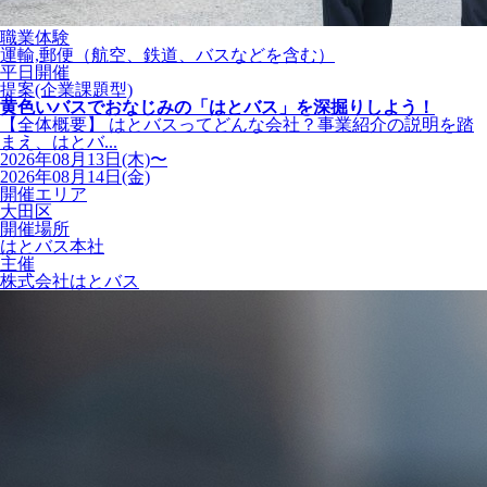
職業体験
運輸,郵便（航空、鉄道、バスなどを含む）
平日開催
提案(企業課題型)
黄色いバスでおなじみの「はとバス」を深掘りしよう！
【全体概要】 はとバスってどんな会社？事業紹介の説明を踏
まえ、はとバ...
2026年08月13日(木)〜
2026年08月14日(金)
開催エリア
大田区
開催場所
はとバス本社
主催
株式会社はとバス