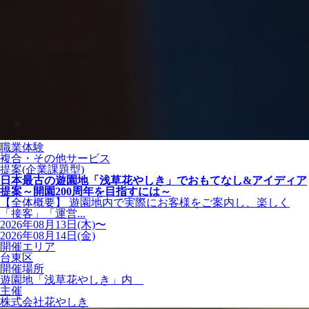
職業体験
複合・その他サービス
提案(企業課題型)
日本最古の遊園地「浅草花やしき」でおもてなし&アイディア
提案～開園200周年を目指すには～
【全体概要】 遊園地内で実際にお客様をご案内し、楽しく
「接客」「運営...
2026年08月13日(木)〜
2026年08月14日(金)
開催エリア
台東区
開催場所
遊園地「浅草花やしき」内
主催
株式会社花やしき