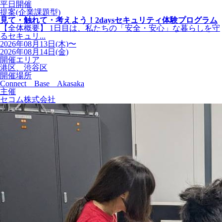
平日開催
提案(企業課題型)
見て・触れて・考えよう！2daysセキュリティ体験プログラム
【全体概要】 1日目は、私たちの「安全・安心」な暮らしを守
るセキュリ...
2026年08月13日(木)〜
2026年08月14日(金)
開催エリア
港区、渋谷区
開催場所
Connect Base Akasaka
主催
セコム株式会社