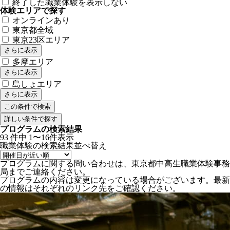
終了した職業体験を表示しない
体験エリアで探す
オンラインあり
東京都全域
東京23区エリア
さらに表示
多摩エリア
さらに表示
島しょエリア
さらに表示
詳しい条件で探す
プログラムの検索結果
93
件中
1〜16件表示
職業体験の検索結果
並べ替え
プログラムに関する問い合わせは、東京都中高生職業体験事務
局までご連絡ください。
プログラムの内容は変更になっている場合がございます。最新
の情報はそれぞれのリンク先をご確認ください。