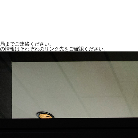
局までご連絡ください。
の情報はそれぞれのリンク先をご確認ください。