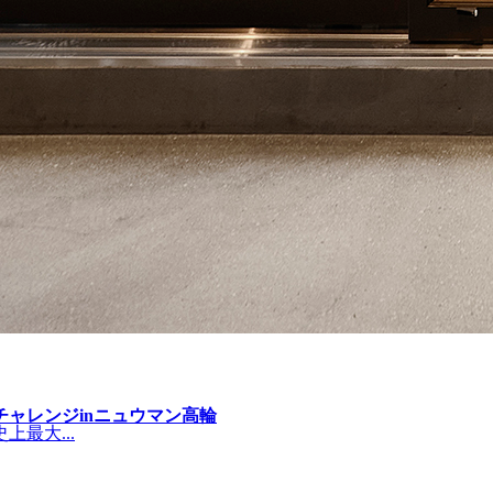
チャレンジinニュウマン高輪
最大...