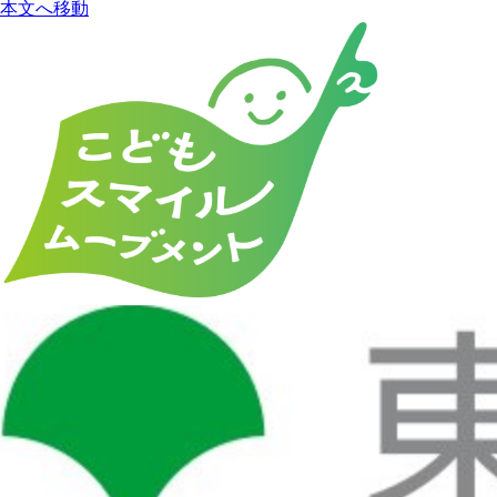
本文へ移動