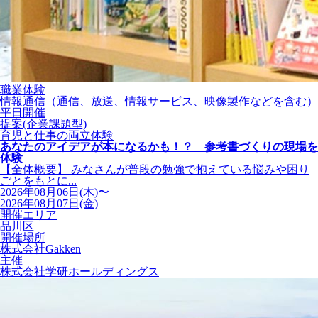
職業体験
情報通信（通信、放送、情報サービス、映像製作などを含む）
平日開催
提案(企業課題型)
育児と仕事の両立体験
あなたのアイデアが本になるかも！？ 参考書づくりの現場を
体験
【全体概要】 みなさんが普段の勉強で抱えている悩みや困り
ごとをもとに...
2026年08月06日(木)〜
2026年08月07日(金)
開催エリア
品川区
開催場所
株式会社Gakken
主催
株式会社学研ホールディングス