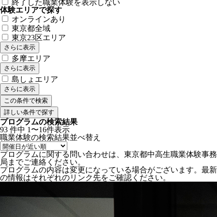
終了した職業体験を表示しない
体験エリアで探す
オンラインあり
東京都全域
東京23区エリア
さらに表示
多摩エリア
さらに表示
島しょエリア
さらに表示
詳しい条件で探す
プログラムの検索結果
93
件中
1〜16件表示
職業体験の検索結果
並べ替え
プログラムに関する問い合わせは、東京都中高生職業体験事務
局までご連絡ください。
プログラムの内容は変更になっている場合がございます。最新
の情報はそれぞれのリンク先をご確認ください。