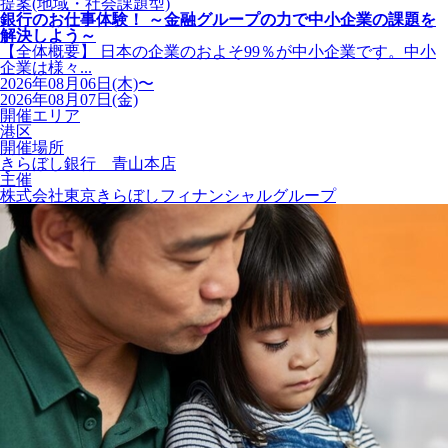
提案(地域・社会課題型)
銀行のお仕事体験！ ～金融グループの力で中小企業の課題を
解決しよう～
【全体概要】 日本の企業のおよそ99％が中小企業です。中小
企業は様々...
2026年08月06日(木)〜
2026年08月07日(金)
開催エリア
港区
開催場所
きらぼし銀行 青山本店
主催
株式会社東京きらぼしフィナンシャルグループ