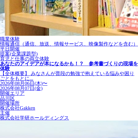
職業体験
情報通信（通信、放送、情報サービス、映像製作などを含む）
平日開催
提案(企業課題型)
育児と仕事の両立体験
あなたのアイデアが本になるかも！？ 参考書づくりの現場を
体験
【全体概要】 みなさんが普段の勉強で抱えている悩みや困り
ごとをもとに...
2026年08月06日(木)〜
2026年08月07日(金)
開催エリア
品川区
開催場所
株式会社Gakken
主催
株式会社学研ホールディングス