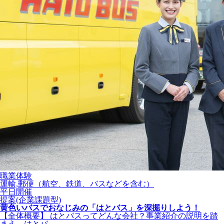
職業体験
運輸,郵便（航空、鉄道、バスなどを含む）
平日開催
提案(企業課題型)
黄色いバスでおなじみの「はとバス」を深掘りしよう！
【全体概要】 はとバスってどんな会社？事業紹介の説明を踏
まえ、はとバ...