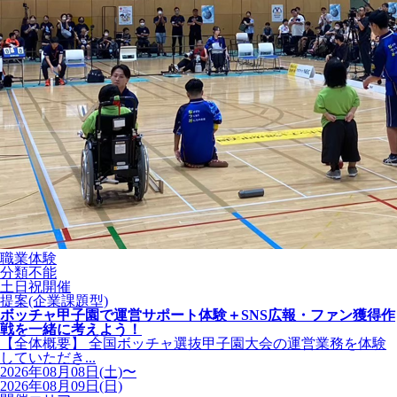
職業体験
分類不能
土日祝開催
提案(企業課題型)
ボッチャ甲子園で運営サポート体験＋SNS広報・ファン獲得作
戦を一緒に考えよう！
【全体概要】 全国ボッチャ選抜甲子園大会の運営業務を体験
していただき...
2026年08月08日(土)〜
2026年08月09日(日)