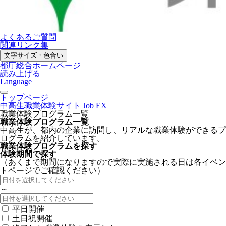
よくあるご質問
関連リンク集
文字サイズ・色合い
都庁総合ホームページ
読み上げる
Language
トップページ
中高生職業体験サイト Job EX
職業体験プログラム一覧
職業体験プログラム一覧
中高生が、都内の企業に訪問し、リアルな職業体験ができるプ
ログラムを紹介しています。
職業体験プログラムを探す
体験期間で探す
（あくまで期間になりますので実際に実施される日は各イベン
トページでご確認ください）
～
平日開催
土日祝開催