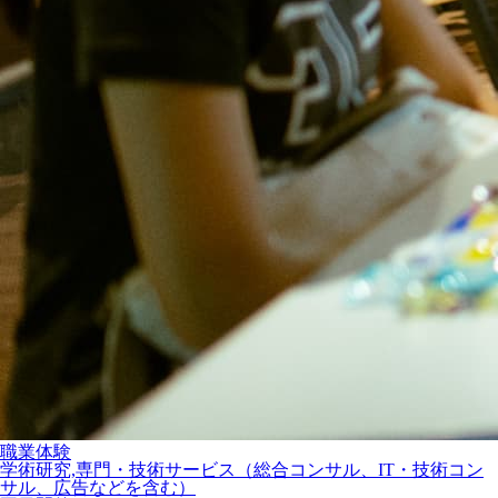
職業体験
学術研究,専門・技術サービス（総合コンサル、IT・技術コン
サル、広告などを含む）