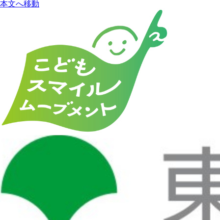
本文へ移動