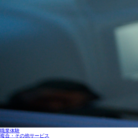
職業体験
複合・その他サービス