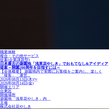
職業体験
複合・その他サービス
提案(企業課題型)
日本最古の遊園地「浅草花やしき」でおもてなし&アイディア
提案～開園200周年を目指すには～
【全体概要】 遊園地内で実際にお客様をご案内し、楽しく
「接客」「運営...
2026年08月13日(木)〜
2026年08月14日(金)
開催エリア
台東区
開催場所
遊園地「浅草花やしき」内
主催
株式会社花やしき