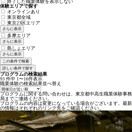
終了した職業体験を表示しない
体験エリアで探す
オンラインあり
東京都全域
東京23区エリア
さらに表示
多摩エリア
さらに表示
島しょエリア
さらに表示
詳しい条件で探す
プログラムの検索結果
93
件中
1〜16件表示
職業体験の検索結果
並べ替え
プログラムに関する問い合わせは、東京都中高生職業体験事務
局までご連絡ください。
プログラムの内容は変更になっている場合がございます。最新
の情報はそれぞれのリンク先をご確認ください。