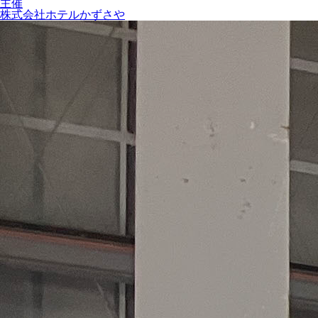
主催
株式会社ホテルかずさや