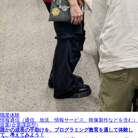
職業体験
情報通信（通信、放送、情報サービス、映像製作などを含む）
提案(企業課題型)
誰かの成長の手助けを、プログラミング教育を通して体験し
て、考えてみよう！