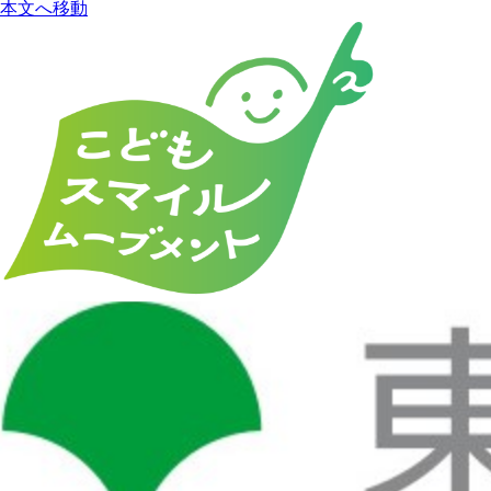
本文へ移動