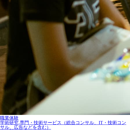
職業体験
学術研究,専門・技術サービス（総合コンサル、IT・技術コン
サル、広告などを含む）