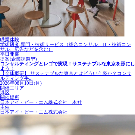
職業体験
学術研究,専門・技術サービス（総合コンサル、IT・技術コン
サル、広告などを含む）
平日開催
提案(企業課題型)
コンサルティングとレゴで実現！サステナブルな東京を形にし
よう！
【全体概要】 サステナブルな東京とはどういう姿か？コンサ
ルティング手...
2026年08月10日(月)
開催エリア
港区
開催場所
日本アイ・ビー・エム株式会社 本社
主催
日本アイ・ビー・エム株式会社