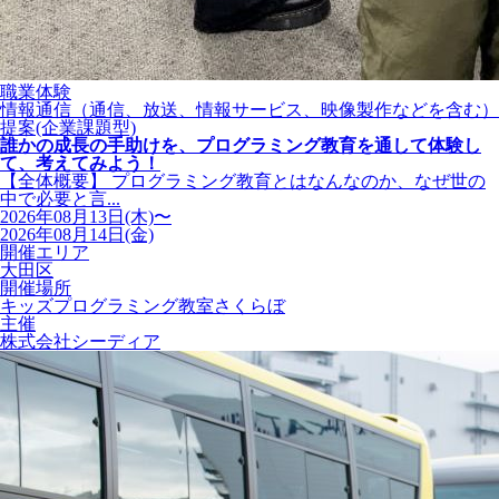
職業体験
情報通信（通信、放送、情報サービス、映像製作などを含む）
提案(企業課題型)
誰かの成長の手助けを、プログラミング教育を通して体験し
て、考えてみよう！
【全体概要】 プログラミング教育とはなんなのか、なぜ世の
中で必要と言...
2026年08月13日(木)〜
2026年08月14日(金)
開催エリア
大田区
開催場所
キッズプログラミング教室さくらぼ
主催
株式会社シーディア