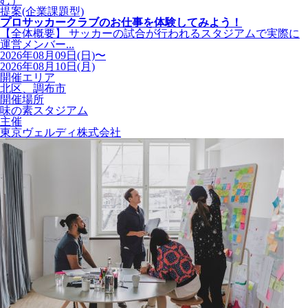
む）
提案(企業課題型)
プロサッカークラブのお仕事を体験してみよう！
【全体概要】 サッカーの試合が行われるスタジアムで実際に
運営メンバー...
2026年08月09日(日)〜
2026年08月10日(月)
開催エリア
北区、調布市
開催場所
味の素スタジアム
主催
東京ヴェルディ株式会社