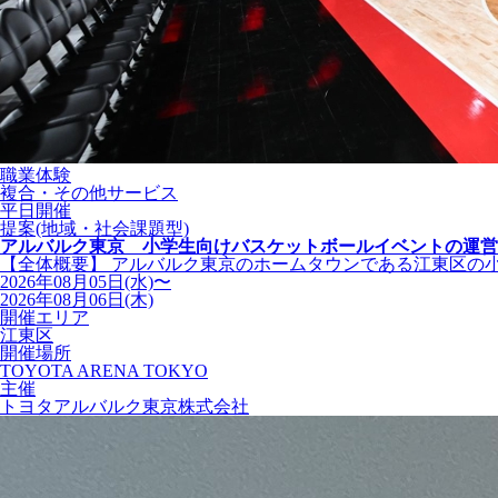
職業体験
複合・その他サービス
平日開催
提案(地域・社会課題型)
アルバルク東京 小学生向けバスケットボールイベントの運営
【全体概要】 アルバルク東京のホームタウンである江東区の小学
2026年08月05日(水)〜
2026年08月06日(木)
開催エリア
江東区
開催場所
TOYOTA ARENA TOKYO
主催
トヨタアルバルク東京株式会社