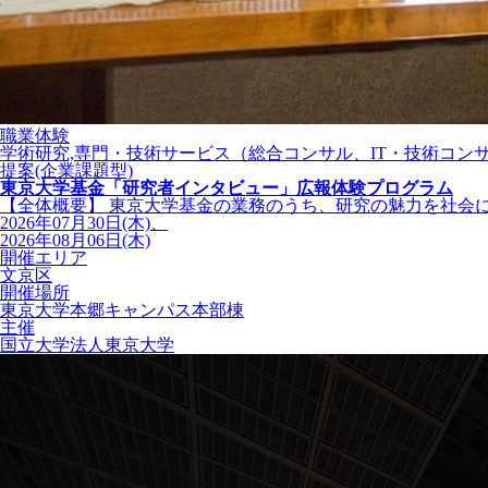
職業体験
学術研究,専門・技術サービス（総合コンサル、IT・技術コン
提案(企業課題型)
東京大学基金「研究者インタビュー」広報体験プログラム
【全体概要】 東京大学基金の業務のうち、研究の魅力を社会に伝
2026年07月30日(木)、
2026年08月06日(木)
開催エリア
文京区
開催場所
東京大学本郷キャンパス本部棟
主催
国立大学法人東京大学