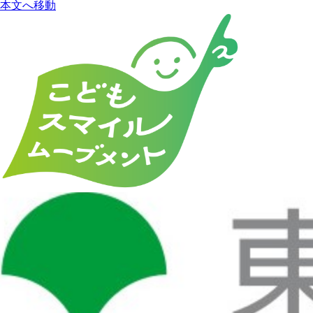
本文へ移動