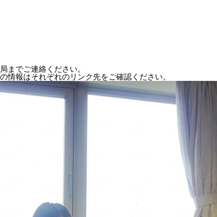
局までご連絡ください。
の情報はそれぞれのリンク先をご確認ください。