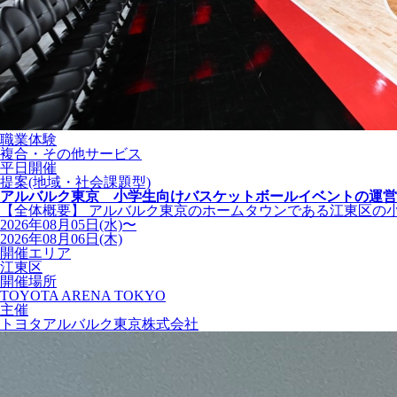
職業体験
複合・その他サービス
平日開催
提案(地域・社会課題型)
アルバルク東京 小学生向けバスケットボールイベントの運営
【全体概要】 アルバルク東京のホームタウンである江東区の小学
2026年08月05日(水)〜
2026年08月06日(木)
開催エリア
江東区
開催場所
TOYOTA ARENA TOKYO
主催
トヨタアルバルク東京株式会社