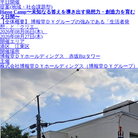
平日開催
提案(地域・社会課題型)
Hasso Camp〜未知なる答えを導き出す発想力・創造力を育む
２日間〜
【全体概要】 博報堂ＤＹグループの強みである「生活者発
想」と「クリエ...
2026年08月06日(木)、
2026年08月27日(木)
開催エリア
港区、江東区
開催場所
博報堂ＤＹホールディングス 赤坂Bizタワー
主催
株式会社博報堂ＤＹホールディングス（博報堂ＤＹグループ）