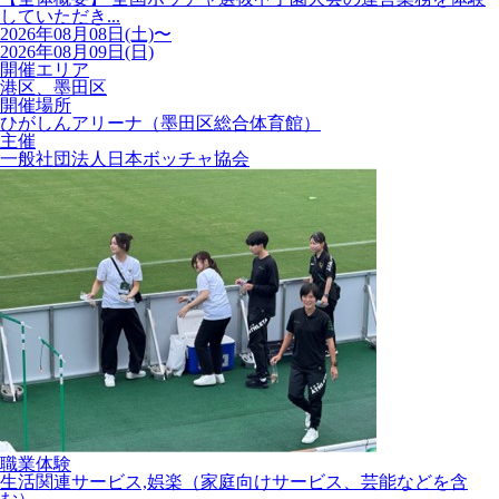
していただき...
2026年08月08日(土)〜
2026年08月09日(日)
開催エリア
港区、墨田区
開催場所
ひがしんアリーナ（墨田区総合体育館）
主催
一般社団法人日本ボッチャ協会
職業体験
生活関連サービス,娯楽（家庭向けサービス、芸能などを含