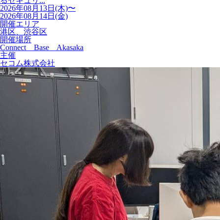
るセキュリ...
2026年08月13日(木)〜
2026年08月14日(金)
開催エリア
港区、渋谷区
開催場所
Connect Base Akasaka
主催
セコム株式会社