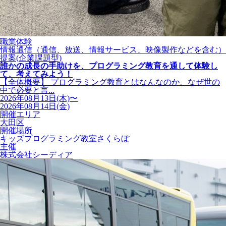
職業体験
情報通信（通信、放送、情報サービス、映像製作などを含む）
提案(企業課題型)
誰かの成長の手助けを、プログラミング教育を通して体験し
て、考えてみよう！
【全体概要】 プログラミング教育とはなんなのか、なぜ世の
中で必要と言...
2026年08月13日(木)〜
2026年08月14日(金)
開催エリア
大田区
開催場所
キッズプログラミング教室さくらぼ
主催
株式会社シーディア