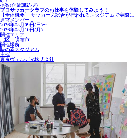
む）
提案(企業課題型)
プロサッカークラブのお仕事を体験してみよう！
【全体概要】 サッカーの試合が行われるスタジアムで実際に
運営メンバー...
2026年08月09日(日)〜
2026年08月10日(月)
開催エリア
北区、調布市
開催場所
味の素スタジアム
主催
東京ヴェルディ株式会社