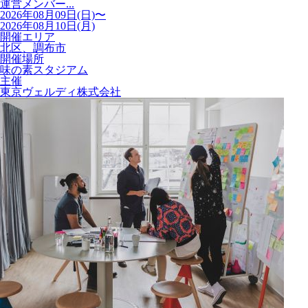
運営メンバー...
2026年08月09日(日)〜
2026年08月10日(月)
開催エリア
北区、調布市
開催場所
味の素スタジアム
主催
東京ヴェルディ株式会社