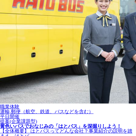
職業体験
運輸,郵便（航空、鉄道、バスなどを含む）
平日開催
提案(企業課題型)
黄色いバスでおなじみの「はとバス」を深掘りしよう！
【全体概要】 はとバスってどんな会社？事業紹介の説明を踏
まえ、はとバ...