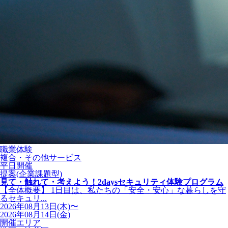
職業体験
複合・その他サービス
平日開催
提案(企業課題型)
見て・触れて・考えよう！2daysセキュリティ体験プログラム
【全体概要】 1日目は、私たちの「安全・安心」な暮らしを守
るセキュリ...
2026年08月13日(木)〜
2026年08月14日(金)
開催エリア