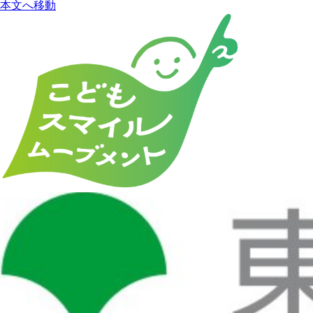
本文へ移動