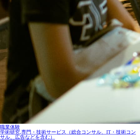
職業体験
学術研究,専門・技術サービス（総合コンサル、IT・技術コン
サル、広告などを含む）