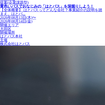
提案(企業課題型)
黄色いバスでおなじみの「はとバス」を深掘りしよう！
【全体概要】 はとバスってどんな会社？事業紹介の説明を踏
まえ、はとバ...
2026年08月13日(木)〜
2026年08月14日(金)
開催エリア
大田区
開催場所
はとバス本社
主催
株式会社はとバス