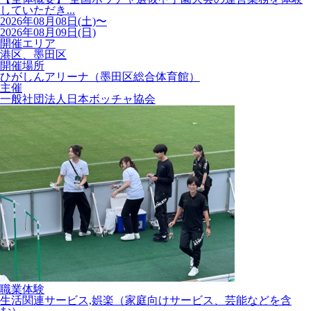
していただき...
2026年08月08日(土)〜
2026年08月09日(日)
開催エリア
港区、墨田区
開催場所
ひがしんアリーナ（墨田区総合体育館）
主催
一般社団法人日本ボッチャ協会
職業体験
生活関連サービス,娯楽（家庭向けサービス、芸能などを含