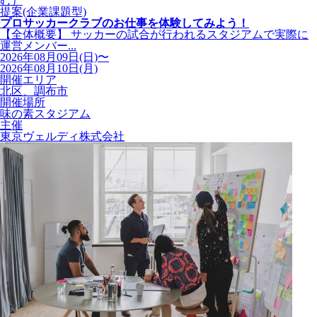
む）
提案(企業課題型)
プロサッカークラブのお仕事を体験してみよう！
【全体概要】 サッカーの試合が行われるスタジアムで実際に
運営メンバー...
2026年08月09日(日)〜
2026年08月10日(月)
開催エリア
北区、調布市
開催場所
味の素スタジアム
主催
東京ヴェルディ株式会社