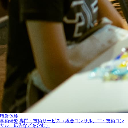
職業体験
学術研究,専門・技術サービス（総合コンサル、IT・技術コン
サル、広告などを含む）