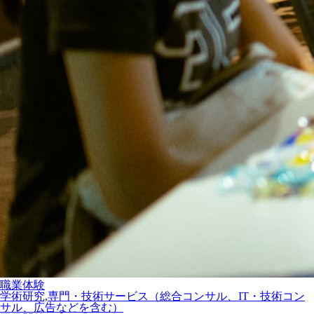
職業体験
学術研究,専門・技術サービス（総合コンサル、IT・技術コン
サル、広告などを含む）