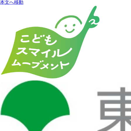
本文へ移動