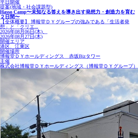
平日開催
提案(地域・社会課題型)
Hasso Camp〜未知なる答えを導き出す発想力・創造力を育む
２日間〜
【全体概要】 博報堂ＤＹグループの強みである「生活者発
想」と「クリエ...
2026年08月06日(木)、
2026年08月27日(木)
開催エリア
港区、江東区
開催場所
博報堂ＤＹホールディングス 赤坂Bizタワー
主催
株式会社博報堂ＤＹホールディングス（博報堂ＤＹグループ）