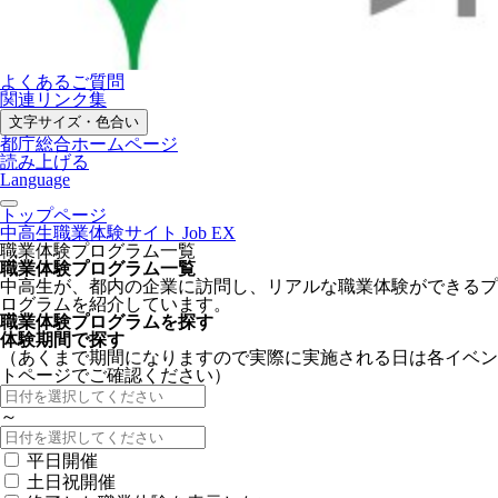
よくあるご質問
関連リンク集
文字サイズ・色合い
都庁総合ホームページ
読み上げる
Language
トップページ
中高生職業体験サイト Job EX
職業体験プログラム一覧
職業体験プログラム一覧
中高生が、都内の企業に訪問し、リアルな職業体験ができるプ
ログラムを紹介しています。
職業体験プログラムを探す
体験期間で探す
（あくまで期間になりますので実際に実施される日は各イベン
トページでご確認ください）
～
平日開催
土日祝開催