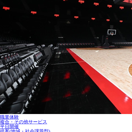
職業体験
複合・その他サービス
平日開催
提案(地域・社会課題型)