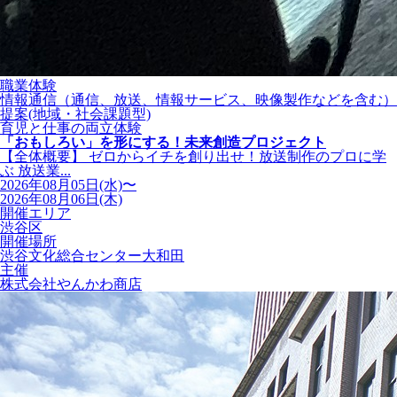
職業体験
情報通信（通信、放送、情報サービス、映像製作などを含む）
提案(地域・社会課題型)
育児と仕事の両立体験
「おもしろい」を形にする！未来創造プロジェクト
【全体概要】 ゼロからイチを創り出せ！放送制作のプロに学
ぶ 放送業...
2026年08月05日(水)〜
2026年08月06日(木)
開催エリア
渋谷区
開催場所
渋谷文化総合センター大和田
主催
株式会社やんかわ商店