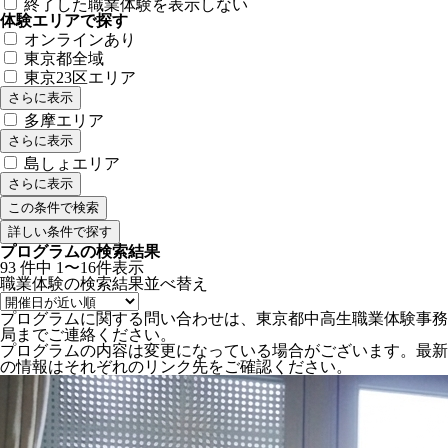
終了した職業体験を表示しない
体験エリアで探す
オンラインあり
東京都全域
東京23区エリア
さらに表示
多摩エリア
さらに表示
島しょエリア
さらに表示
詳しい条件で探す
プログラムの検索結果
93
件中
1〜16件表示
職業体験の検索結果
並べ替え
プログラムに関する問い合わせは、東京都中高生職業体験事務
局までご連絡ください。
プログラムの内容は変更になっている場合がございます。最新
の情報はそれぞれのリンク先をご確認ください。