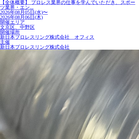
【全体概要】 プロレス業界の仕事を学んでいただき、スポー
ツ業界・エン...
2026年08月05日(水)〜
2026年08月06日(木)
開催エリア
文京区、中野区
開催場所
新日本プロレスリング株式会社 オフィス
主催
新日本プロレスリング株式会社