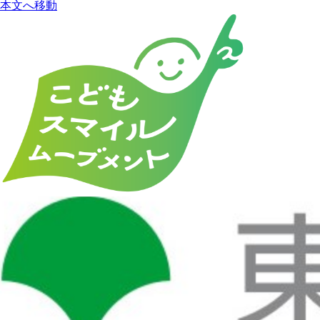
本文へ移動