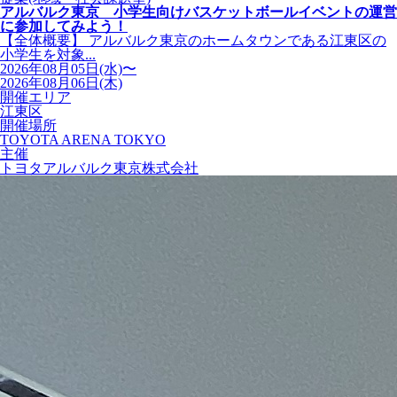
アルバルク東京 小学生向けバスケットボールイベントの運営
に参加してみよう！
【全体概要】 アルバルク東京のホームタウンである江東区の
小学生を対象...
2026年08月05日(水)〜
2026年08月06日(木)
開催エリア
江東区
開催場所
TOYOTA ARENA TOKYO
主催
トヨタアルバルク東京株式会社