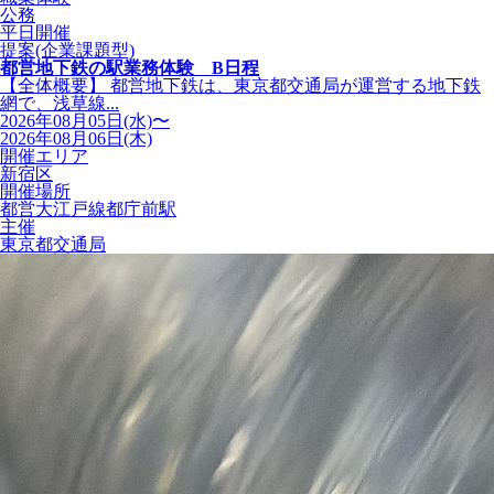
公務
平日開催
提案(企業課題型)
都営地下鉄の駅業務体験 B日程
【全体概要】 都営地下鉄は、東京都交通局が運営する地下鉄
網で、浅草線...
2026年08月05日(水)〜
2026年08月06日(木)
開催エリア
新宿区
開催場所
都営大江戸線都庁前駅
主催
東京都交通局