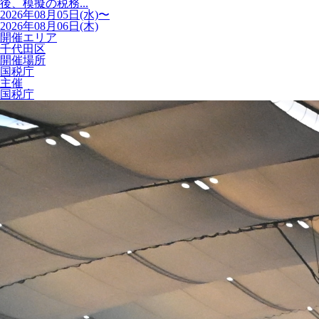
後、模擬の税務...
2026年08月05日(水)〜
2026年08月06日(木)
開催エリア
千代田区
開催場所
国税庁
主催
国税庁