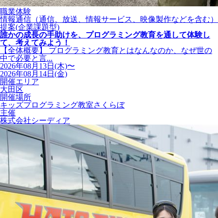
職業体験
情報通信（通信、放送、情報サービス、映像製作などを含む）
提案(企業課題型)
誰かの成長の手助けを、プログラミング教育を通して体験し
て、考えてみよう！
【全体概要】 プログラミング教育とはなんなのか、なぜ世の
中で必要と言...
2026年08月13日(木)〜
2026年08月14日(金)
開催エリア
大田区
開催場所
キッズプログラミング教室さくらぼ
主催
株式会社シーディア