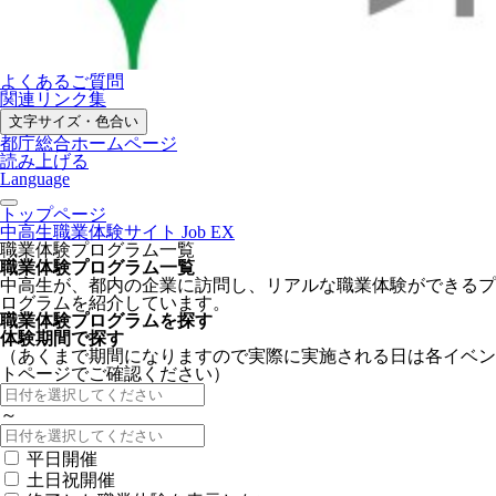
よくあるご質問
関連リンク集
文字サイズ・色合い
都庁総合ホームページ
読み上げる
Language
トップページ
中高生職業体験サイト Job EX
職業体験プログラム一覧
職業体験プログラム一覧
中高生が、都内の企業に訪問し、リアルな職業体験ができるプ
ログラムを紹介しています。
職業体験プログラムを探す
体験期間で探す
（あくまで期間になりますので実際に実施される日は各イベン
トページでご確認ください）
～
平日開催
土日祝開催