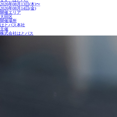
2026年08月13日(木)〜
2026年08月14日(金)
開催エリア
大田区
開催場所
はとバス本社
主催
株式会社はとバス