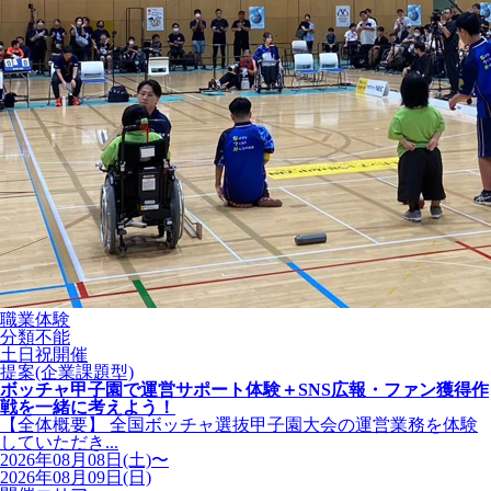
職業体験
分類不能
土日祝開催
提案(企業課題型)
ボッチャ甲子園で運営サポート体験＋SNS広報・ファン獲得作
戦を一緒に考えよう！
【全体概要】 全国ボッチャ選抜甲子園大会の運営業務を体験
していただき...
2026年08月08日(土)〜
2026年08月09日(日)