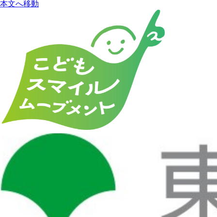
本文へ移動