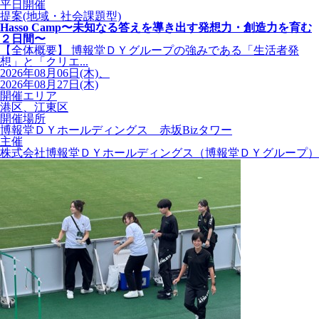
平日開催
提案(地域・社会課題型)
Hasso Camp〜未知なる答えを導き出す発想力・創造力を育む
２日間〜
【全体概要】 博報堂ＤＹグループの強みである「生活者発
想」と「クリエ...
2026年08月06日(木)、
2026年08月27日(木)
開催エリア
港区、江東区
開催場所
博報堂ＤＹホールディングス 赤坂Bizタワー
主催
株式会社博報堂ＤＹホールディングス（博報堂ＤＹグループ）