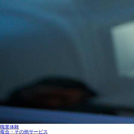
職業体験
複合・その他サービス