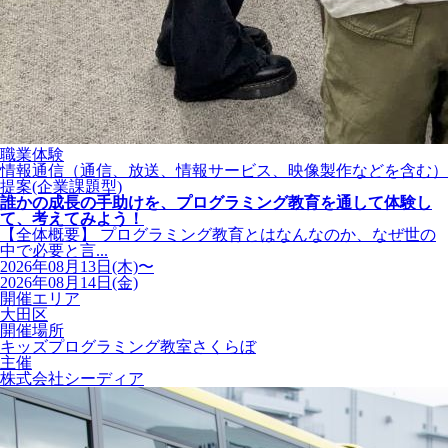
職業体験
情報通信（通信、放送、情報サービス、映像製作などを含む）
提案(企業課題型)
誰かの成長の手助けを、プログラミング教育を通して体験し
て、考えてみよう！
【全体概要】 プログラミング教育とはなんなのか、なぜ世の
中で必要と言...
2026年08月13日(木)〜
2026年08月14日(金)
開催エリア
大田区
開催場所
キッズプログラミング教室さくらぼ
主催
株式会社シーディア