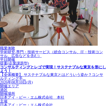
職業体験
学術研究,専門・技術サービス（総合コンサル、IT・技術コン
サル、広告などを含む）
平日開催
提案(企業課題型)
コンサルティングとレゴで実現！サステナブルな東京を形にし
よう！
【全体概要】 サステナブルな東京とはどういう姿か？コンサ
ルティング手...
2026年08月10日(月)
開催エリア
港区
開催場所
日本アイ・ビー・エム株式会社 本社
主催
日本アイ・ビー・エム株式会社