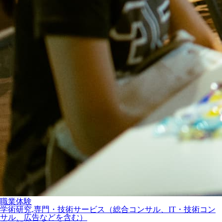
職業体験
学術研究,専門・技術サービス（総合コンサル、IT・技術コン
サル、広告などを含む）