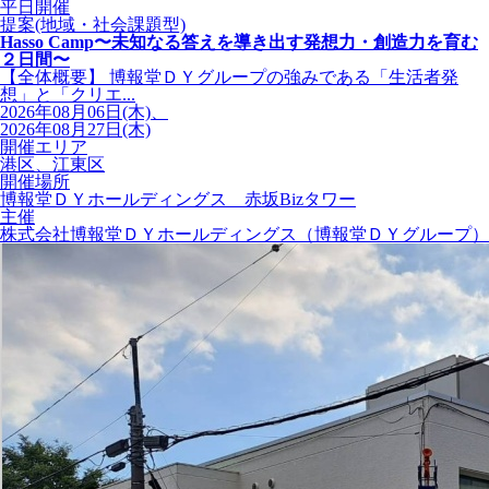
平日開催
提案(地域・社会課題型)
Hasso Camp〜未知なる答えを導き出す発想力・創造力を育む
２日間〜
【全体概要】 博報堂ＤＹグループの強みである「生活者発
想」と「クリエ...
2026年08月06日(木)、
2026年08月27日(木)
開催エリア
港区、江東区
開催場所
博報堂ＤＹホールディングス 赤坂Bizタワー
主催
株式会社博報堂ＤＹホールディングス（博報堂ＤＹグループ）