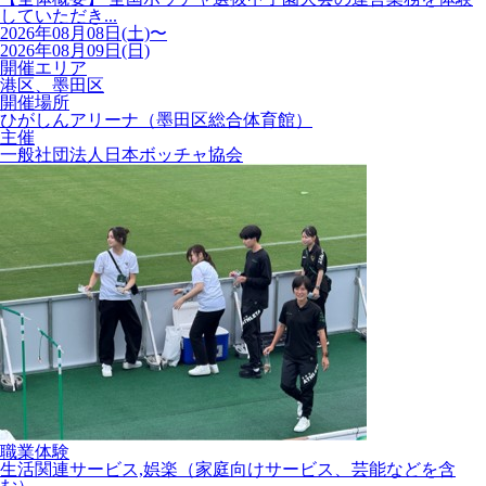
していただき...
2026年08月08日(土)〜
2026年08月09日(日)
開催エリア
港区、墨田区
開催場所
ひがしんアリーナ（墨田区総合体育館）
主催
一般社団法人日本ボッチャ協会
職業体験
生活関連サービス,娯楽（家庭向けサービス、芸能などを含