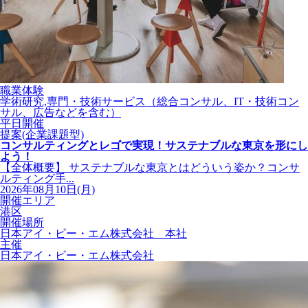
職業体験
学術研究,専門・技術サービス（総合コンサル、IT・技術コン
サル、広告などを含む）
平日開催
提案(企業課題型)
コンサルティングとレゴで実現！サステナブルな東京を形にし
よう！
【全体概要】 サステナブルな東京とはどういう姿か？コンサ
ルティング手...
2026年08月10日(月)
開催エリア
港区
開催場所
日本アイ・ビー・エム株式会社 本社
主催
日本アイ・ビー・エム株式会社