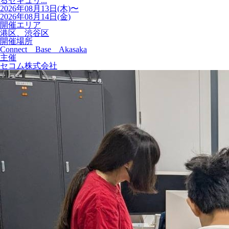
るセキュリ...
2026年08月13日(木)〜
2026年08月14日(金)
開催エリア
港区、渋谷区
開催場所
Connect Base Akasaka
主催
セコム株式会社