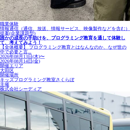
職業体験
情報通信（通信、放送、情報サービス、映像製作などを含む）
提案(企業課題型)
誰かの成長の手助けを、プログラミング教育を通して体験し
て、考えてみよう！
【全体概要】 プログラミング教育とはなんなのか、なぜ世の
中で必要と言...
2026年08月13日(木)〜
2026年08月14日(金)
開催エリア
大田区
開催場所
キッズプログラミング教室さくらぼ
主催
株式会社シーディア