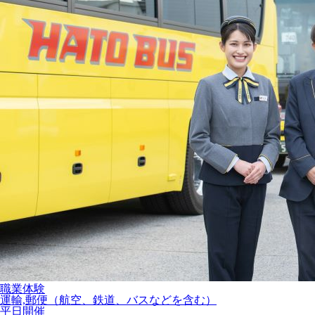
職業体験
運輸,郵便（航空、鉄道、バスなどを含む）
平日開催