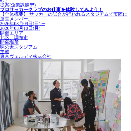
む）
提案(企業課題型)
プロサッカークラブのお仕事を体験してみよう！
【全体概要】 サッカーの試合が行われるスタジアムで実際に
運営メンバー...
2026年08月09日(日)〜
2026年08月10日(月)
開催エリア
北区、調布市
開催場所
味の素スタジアム
主催
東京ヴェルディ株式会社