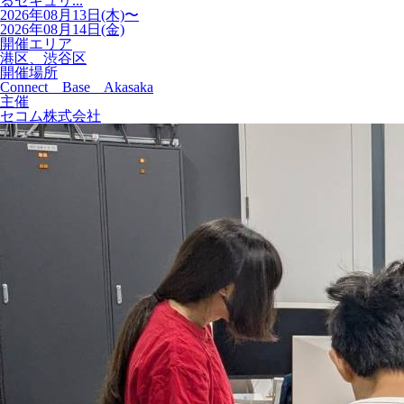
るセキュリ...
2026年08月13日(木)〜
2026年08月14日(金)
開催エリア
港区、渋谷区
開催場所
Connect Base Akasaka
主催
セコム株式会社