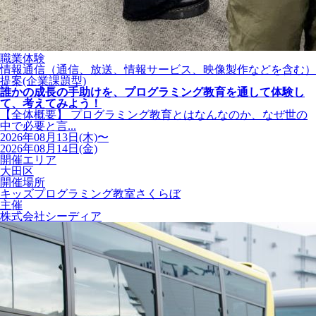
職業体験
情報通信（通信、放送、情報サービス、映像製作などを含む）
提案(企業課題型)
誰かの成長の手助けを、プログラミング教育を通して体験し
て、考えてみよう！
【全体概要】 プログラミング教育とはなんなのか、なぜ世の
中で必要と言...
2026年08月13日(木)〜
2026年08月14日(金)
開催エリア
大田区
開催場所
キッズプログラミング教室さくらぼ
主催
株式会社シーディア