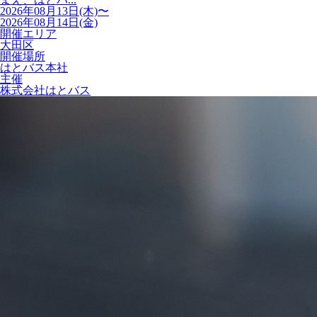
2026年08月13日(木)〜
2026年08月14日(金)
開催エリア
大田区
開催場所
はとバス本社
主催
株式会社はとバス