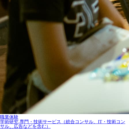
職業体験
学術研究,専門・技術サービス（総合コンサル、IT・技術コン
サル、広告などを含む）