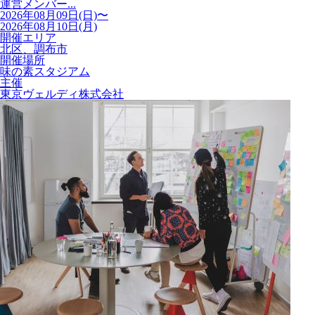
運営メンバー...
2026年08月09日(日)〜
2026年08月10日(月)
開催エリア
北区、調布市
開催場所
味の素スタジアム
主催
東京ヴェルディ株式会社