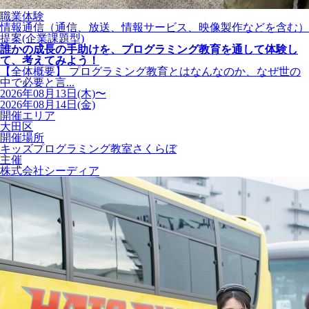
職業体験
情報通信（通信、放送、情報サービス、映像製作などを含む）
提案(企業課題型)
誰かの成長の手助けを、プログラミング教育を通して体験し
て、考えてみよう！
【全体概要】 プログラミング教育とはなんなのか、なぜ世の
中で必要と言...
2026年08月13日(木)〜
2026年08月14日(金)
開催エリア
大田区
開催場所
キッズプログラミング教室さくらぼ
主催
株式会社シーディア