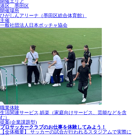
開催エリア
港区、墨田区
開催場所
ひがしんアリーナ（墨田区総合体育館）
主催
一般社団法人日本ボッチャ協会
職業体験
生活関連サービス,娯楽（家庭向けサービス、芸能などを含
む）
提案(企業課題型)
プロサッカークラブのお仕事を体験してみよう！
【全体概要】 サッカーの試合が行われるスタジアムで実際に