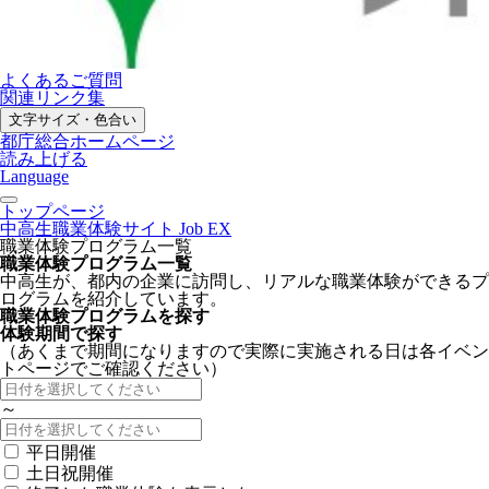
よくあるご質問
関連リンク集
文字サイズ・色合い
都庁総合ホームページ
読み上げる
Language
トップページ
中高生職業体験サイト Job EX
職業体験プログラム一覧
職業体験プログラム一覧
中高生が、都内の企業に訪問し、リアルな職業体験ができるプ
ログラムを紹介しています。
職業体験プログラムを探す
体験期間で探す
（あくまで期間になりますので実際に実施される日は各イベン
トページでご確認ください）
～
平日開催
土日祝開催