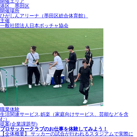
開催エリア
港区、墨田区
開催場所
ひがしんアリーナ（墨田区総合体育館）
主催
一般社団法人日本ボッチャ協会
職業体験
生活関連サービス,娯楽（家庭向けサービス、芸能などを含
む）
提案(企業課題型)
プロサッカークラブのお仕事を体験してみよう！
【全体概要】 サッカーの試合が行われるスタジアムで実際に