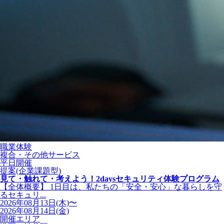
職業体験
複合・その他サービス
平日開催
提案(企業課題型)
見て・触れて・考えよう！2daysセキュリティ体験プログラム
【全体概要】 1日目は、私たちの「安全・安心」な暮らしを守
るセキュリ...
2026年08月13日(木)〜
2026年08月14日(金)
開催エリア