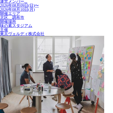
運営メンバー...
2026年08月09日(日)〜
2026年08月10日(月)
開催エリア
北区、調布市
開催場所
味の素スタジアム
主催
東京ヴェルディ株式会社