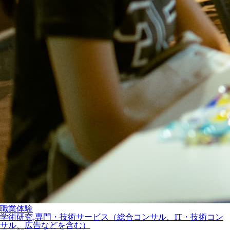
職業体験
学術研究,専門・技術サービス（総合コンサル、IT・技術コン
サル、広告などを含む）