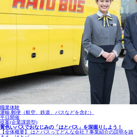
職業体験
運輸,郵便（航空、鉄道、バスなどを含む）
平日開催
提案(企業課題型)
黄色いバスでおなじみの「はとバス」を深掘りしよう！
【全体概要】 はとバスってどんな会社？事業紹介の説明を踏
まえ、はとバ...