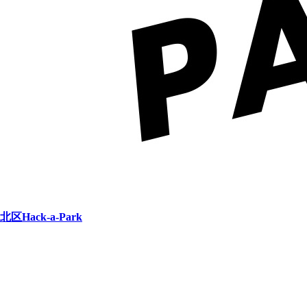
北区Hack-a-Park