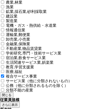
農業,林業
漁業
鉱業,採石業,砂利採取業
建設業
製造業
電機・ガス・熱供給・水道業
情報通信業
運輸業,郵便業
卸売業,小売業
金融業,保険業
不動産業,物品賃貸業
学術研究,専門・技術サービス業
宿泊業,飲食サービス業
生活関連サービス業,娯楽業
教育,学習支援業
医療,福祉
複合サービス事業
サービス業（他に分類されないもの）
公務（他に分類されるものを除く）
分類不能の産業
閉じる
従業員規模
さらに表示