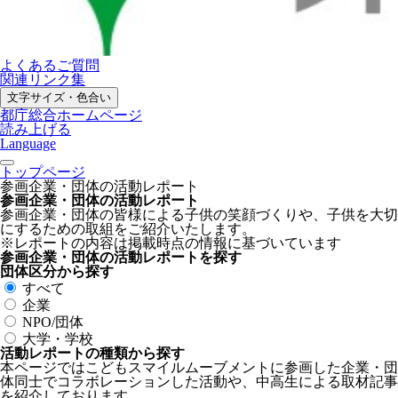
よくあるご質問
関連リンク集
文字サイズ・色合い
都庁総合ホームページ
読み上げる
Language
トップページ
参画企業・団体の活動レポート
参画企業・団体の活動レポート
参画企業・団体の皆様による子供の笑顔づくりや、子供を大切
にするための取組をご紹介いたします。
※レポートの内容は掲載時点の情報に基づいています
参画企業・団体の活動レポートを探す
団体区分から探す
すべて
企業
NPO/団体
大学・学校
活動レポートの種類から探す
本ページではこどもスマイルムーブメントに参画した企業・団
体同士でコラボレーションした活動や、中高生による取材記事
を紹介しております。