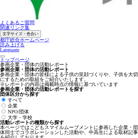
よくあるご質問
関連リンク集
文字サイズ・色合い
都庁総合ホームページ
読み上げる
Language
トップページ
参画企業・団体の活動レポート
参画企業・団体の活動レポート
参画企業・団体の皆様による子供の笑顔づくりや、子供を大切
にするための取組をご紹介いたします。
※レポートの内容は掲載時点の情報に基づいています
参画企業・団体の活動レポートを探す
団体区分から探す
すべて
企業
NPO/団体
大学・学校
活動レポートの種類から探す
本ページではこどもスマイルムーブメントに参画した企業・団
体同士でコラボレーションした活動や、中高生による取材記事
を紹介しております。